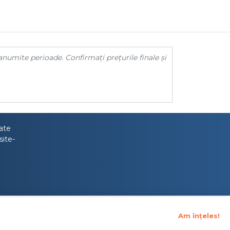
anumite perioade. Confirmați prețurile finale și
tate
site-
Am înțeles!
upraveghere Financiara