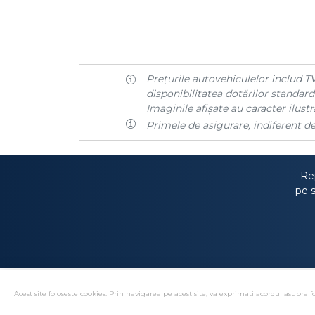
Prețurile autovehiculelor includ TV
disponibilitatea dotărilor standard 
Imaginile afișate au caracter ilustra
Primele de asigurare, indiferent de
Rep
pe s
Acest site foloseste cookies. Prin navigarea pe acest site, va exprimati acordul asupra fo
Solutionare alternativa 