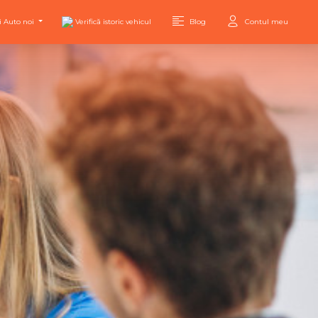
i Auto noi
Verifică istoric vehicul
Blog
Contul meu