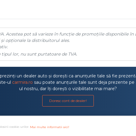
A. Acestea pot să varieze în funcție de promoțiile disponibile în 
și opționale la distribuitorul ales.
tiv.
 tipul lor, nu sunt purtatoare de TVA.
rezinți un dealer auto și dorești ca anunțurile tale să fie prezen
ite-ul
carmira.ro
sau poate anunțurile tale sunt deja prezente pe 
ul nostru, dar îți dorești o vizibilitate mai mare?
Doresc cont de dealer!
losirii cookie-urilor.
Mai multe informatii aici!
a litigiilor
·
Protectia consumatorului ANPC
·
Autoritatea de S