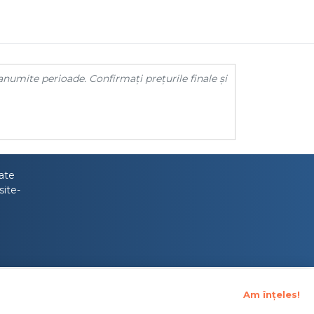
anumite perioade. Confirmați prețurile finale și
tate
site-
Am înțeles!
upraveghere Financiara