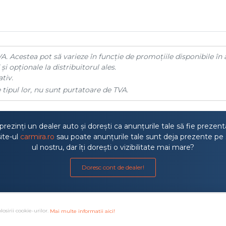
A. Acestea pot să varieze în funcție de promoțiile disponibile în 
și opționale la distribuitorul ales.
tiv.
 tipul lor, nu sunt purtatoare de TVA.
rezinți un dealer auto și dorești ca anunțurile tale să fie prezen
ite-ul
carmira.ro
sau poate anunțurile tale sunt deja prezente pe 
ul nostru, dar îți dorești o vizibilitate mai mare?
Doresc cont de dealer!
losirii cookie-urilor.
Mai multe informatii aici!
a litigiilor
·
Protectia consumatorului ANPC
·
Autoritatea de S