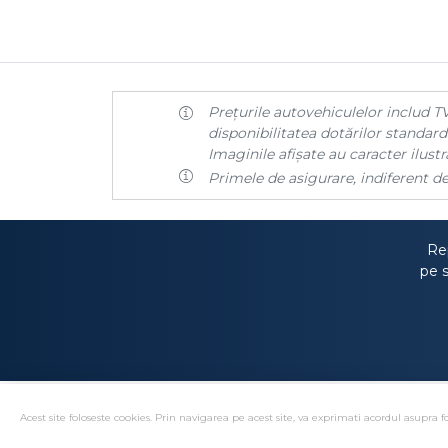
Prețurile autovehiculelor includ TV
disponibilitatea dotărilor standard 
Imaginile afișate au caracter ilustra
Primele de asigurare, indiferent de
Rep
pe s
Acest site foloseste cookies. Prin navigarea pe acest site, va exprimati acordul asupra fo
Solutionare alternativa 