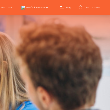
i Auto noi
Verifică istoric vehicul
Blog
Contul meu