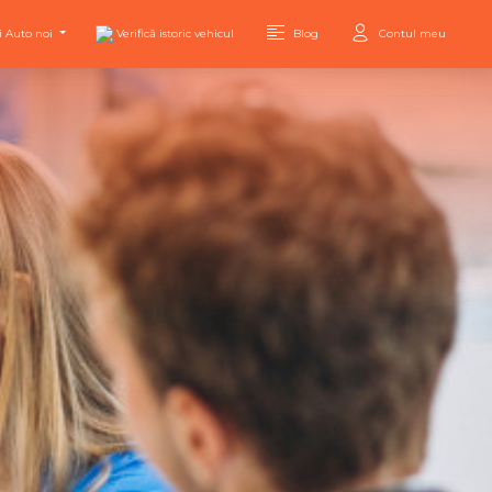
i Auto noi
Verifică istoric vehicul
Blog
Contul meu