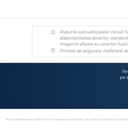
Prețurile autovehiculelor includ TV
disponibilitatea dotărilor standard 
Imaginile afișate au caracter ilustra
Primele de asigurare, indiferent de
Rep
pe s
Acest site foloseste cookies. Prin navigarea pe acest site, va exprimati acordul asupra fo
Solutionare alternativa 