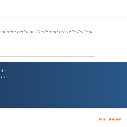
anumite perioade. Confirmați prețurile finale și
tate
site-
Am înțeles!
upraveghere Financiara