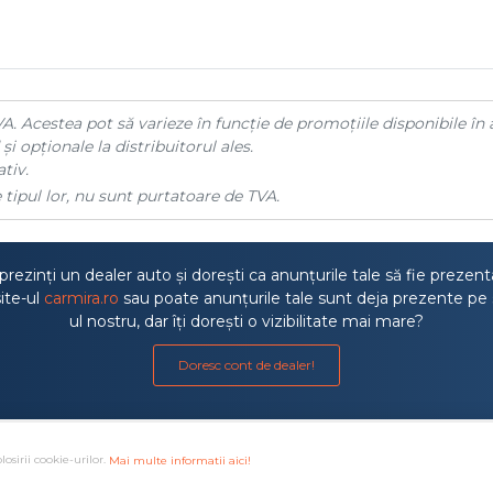
A. Acestea pot să varieze în funcție de promoțiile disponibile în 
și opționale la distribuitorul ales.
tiv.
 tipul lor, nu sunt purtatoare de TVA.
rezinți un dealer auto și dorești ca anunțurile tale să fie prezen
ite-ul
carmira.ro
sau poate anunțurile tale sunt deja prezente pe 
ul nostru, dar îți dorești o vizibilitate mai mare?
Doresc cont de dealer!
losirii cookie-urilor.
Mai multe informatii aici!
a litigiilor
·
Protectia consumatorului ANPC
·
Autoritatea de S