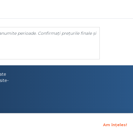
anumite perioade. Confirmați prețurile finale și
tate
site-
Am înțeles!
upraveghere Financiara