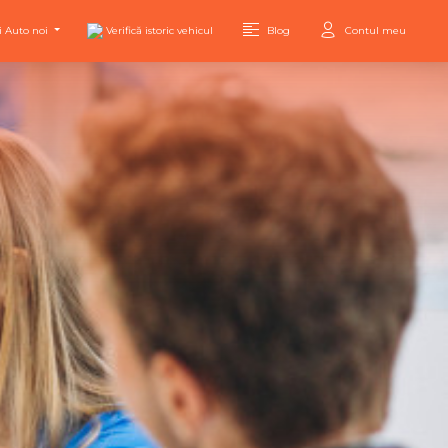
i Auto noi
Verifică istoric vehicul
Blog
Contul meu