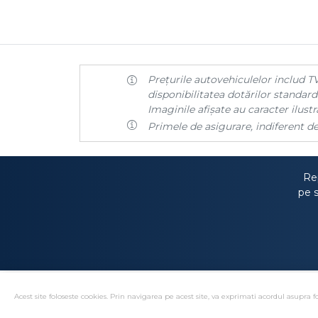
Prețurile autovehiculelor includ TV
disponibilitatea dotărilor standard 
Imaginile afișate au caracter ilustra
Primele de asigurare, indiferent de
Rep
pe s
Acest site foloseste cookies. Prin navigarea pe acest site, va exprimati acordul asupra fo
Solutionare alternativa 