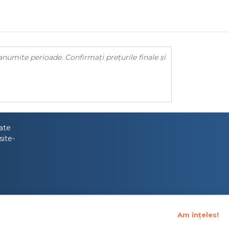
anumite perioade. Confirmați prețurile finale și
tate
site-
Am înțeles!
upraveghere Financiara