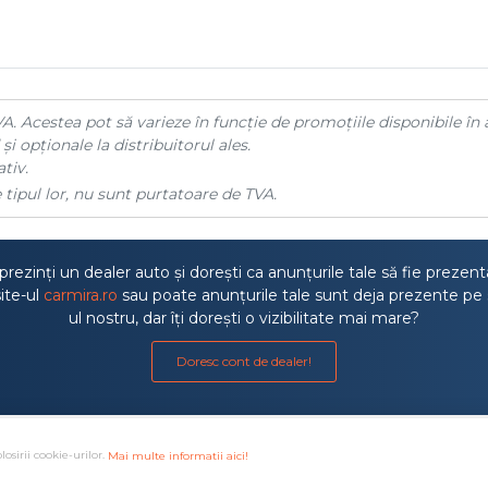
A. Acestea pot să varieze în funcție de promoțiile disponibile în 
și opționale la distribuitorul ales.
tiv.
 tipul lor, nu sunt purtatoare de TVA.
rezinți un dealer auto și dorești ca anunțurile tale să fie prezen
ite-ul
carmira.ro
sau poate anunțurile tale sunt deja prezente pe 
ul nostru, dar îți dorești o vizibilitate mai mare?
Doresc cont de dealer!
losirii cookie-urilor.
Mai multe informatii aici!
a litigiilor
·
Protectia consumatorului ANPC
·
Autoritatea de S