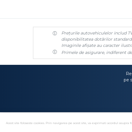
Prețurile autovehiculelor includ TV
disponibilitatea dotărilor standard 
Imaginile afișate au caracter ilustra
Primele de asigurare, indiferent de
Rep
pe s
Acest site foloseste cookies. Prin navigarea pe acest site, va exprimati acordul asupra fo
Solutionare alternativa 