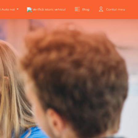
i Auto noi
Verifică istoric vehicul
Blog
Contul meu