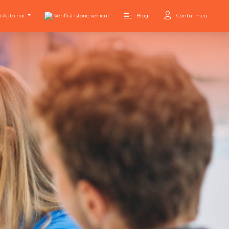
i Auto noi
Verifică istoric vehicul
Blog
Contul meu