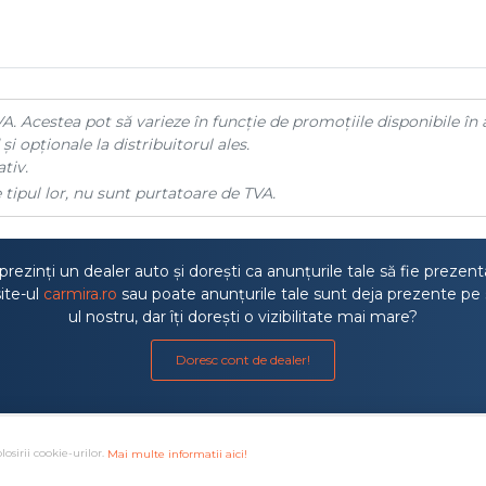
A. Acestea pot să varieze în funcție de promoțiile disponibile în 
și opționale la distribuitorul ales.
tiv.
 tipul lor, nu sunt purtatoare de TVA.
rezinți un dealer auto și dorești ca anunțurile tale să fie prezen
ite-ul
carmira.ro
sau poate anunțurile tale sunt deja prezente pe 
ul nostru, dar îți dorești o vizibilitate mai mare?
Doresc cont de dealer!
losirii cookie-urilor.
Mai multe informatii aici!
a litigiilor
·
Protectia consumatorului ANPC
·
Autoritatea de S