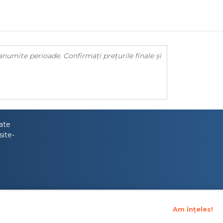
anumite perioade. Confirmați prețurile finale și
tate
site-
Am înțeles!
upraveghere Financiara