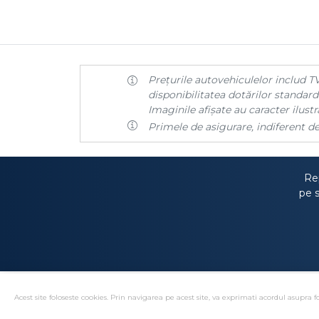
Prețurile autovehiculelor includ TV
disponibilitatea dotărilor standard 
Imaginile afișate au caracter ilustra
Primele de asigurare, indiferent de
Rep
pe s
Acest site foloseste cookies. Prin navigarea pe acest site, va exprimati acordul asupra fo
Solutionare alternativa 