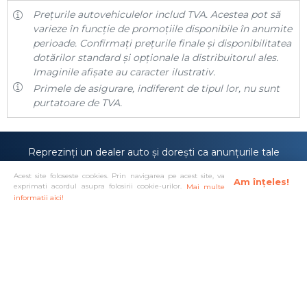
Prețurile autovehiculelor includ TVA. Acestea pot să
varieze în funcție de promoțiile disponibile în anumite
perioade. Confirmați prețurile finale și disponibilitatea
dotărilor standard și opționale la distribuitorul ales.
Imaginile afișate au caracter ilustrativ.
Primele de asigurare, indiferent de tipul lor, nu sunt
purtatoare de TVA.
Reprezinți un dealer auto și dorești ca anunțurile tale
să fie prezentate pe site-ul
carmira.ro
sau poate
Acest site foloseste cookies. Prin navigarea pe acest site, va
anunțurile tale sunt deja prezente pe site-ul nostru,
Am înțeles!
exprimati acordul asupra folosirii cookie-urilor.
Mai multe
dar îți dorești o vizibilitate mai mare?
informatii aici!
Doresc cont de dealer!
Solutionare alternativa a litigiilor
·
Protectia consumatorului