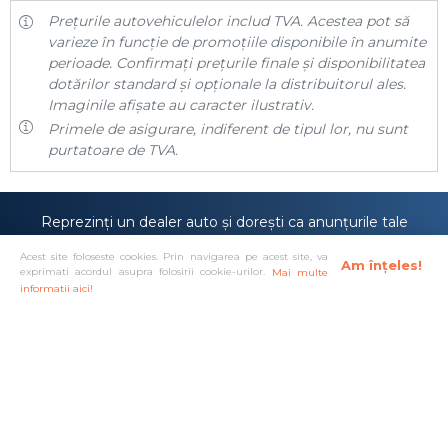
Prețurile autovehiculelor includ TVA. Acestea pot să
varieze în funcție de promoțiile disponibile în anumite
perioade. Confirmați prețurile finale și disponibilitatea
dotărilor standard și opționale la distribuitorul ales.
Imaginile afișate au caracter ilustrativ.
Primele de asigurare, indiferent de tipul lor, nu sunt
purtatoare de TVA.
Reprezinți un dealer auto și dorești ca anunțurile tale
să fie prezentate pe site-ul
carmira.ro
sau poate
Acest site foloseste cookies. Prin navigarea pe acest site, va
anunțurile tale sunt deja prezente pe site-ul nostru,
Am înțeles!
exprimati acordul asupra folosirii cookie-urilor.
Mai multe
dar îți dorești o vizibilitate mai mare?
informatii aici!
Doresc cont de dealer!
Solutionare alternativa a litigiilor
·
Protectia consumatorului