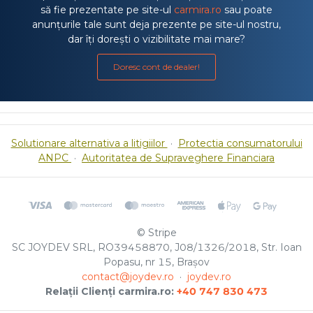
să fie prezentate pe site-ul
carmira.ro
sau poate
anunțurile tale sunt deja prezente pe site-ul nostru,
dar îți dorești o vizibilitate mai mare?
Doresc cont de dealer!
Solutionare alternativa a litigiilor
·
Protectia consumatorului
ANPC
·
Autoritatea de Supraveghere Financiara
© Stripe
SC JOYDEV SRL, RO39458870, J08/1326/2018, Str. Ioan
Popasu, nr 15, Brașov
contact@joydev.ro
·
joydev.ro
Relații Clienți carmira.ro:
+40 747 830 473