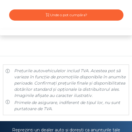
Unde o pot cumpăra?
Prețurile autovehiculelor includ TVA. Acestea pot să
varieze în funcție de promoțiile disponibile în anumite
perioade. Confirmați prețurile finale și disponibilitatea
dotărilor standard și opționale la distribuitorul ales.
Imaginile afișate au caracter ilustrativ.
Primele de asigurare, indiferent de tipul lor, nu sunt
purtatoare de TVA.
Reprezinți un dealer auto și dorești ca anunțurile tale