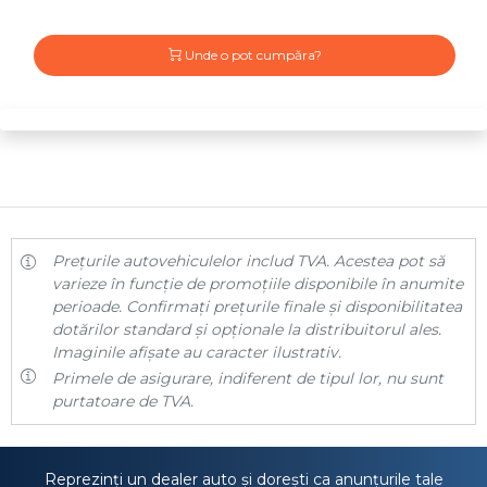
Unde o pot cumpăra?
Prețurile autovehiculelor includ TVA. Acestea pot să
varieze în funcție de promoțiile disponibile în anumite
perioade. Confirmați prețurile finale și disponibilitatea
dotărilor standard și opționale la distribuitorul ales.
Imaginile afișate au caracter ilustrativ.
Primele de asigurare, indiferent de tipul lor, nu sunt
purtatoare de TVA.
Reprezinți un dealer auto și dorești ca anunțurile tale