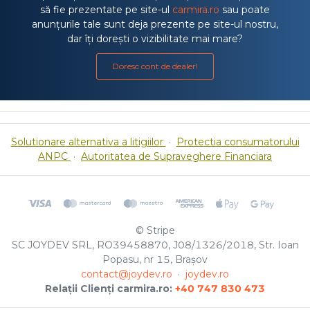
să fie prezentate pe site-ul
carmira.ro
sau poate
anunțurile tale sunt deja prezente pe site-ul nostru,
dar îți dorești o vizibilitate mai mare?
Doresc cont de dealer!
Solutionare alternativa a litigiilor
·
Protectia consumatorului
ANPC
·
Autoritatea de Supraveghere Financiara
© Stripe
SC JOYDEV SRL, RO39458870, J08/1326/2018, Str. Ioan
Popasu, nr 15, Brașov
contact@joydev.ro
·
joydev.ro
Relații Clienți carmira.ro:
+40 747 830 473