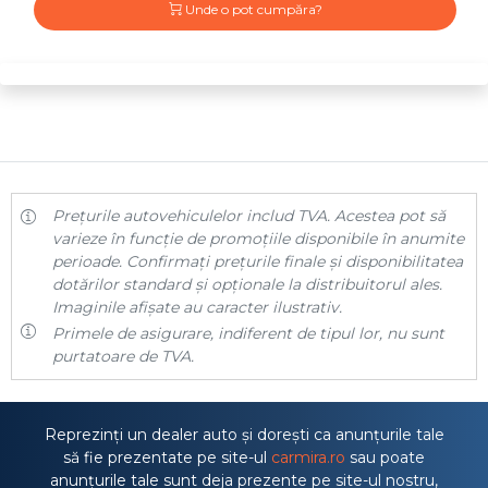
Unde o pot cumpăra?
Prețurile autovehiculelor includ TVA. Acestea pot să
varieze în funcție de promoțiile disponibile în anumite
perioade. Confirmați prețurile finale și disponibilitatea
dotărilor standard și opționale la distribuitorul ales.
Imaginile afișate au caracter ilustrativ.
Primele de asigurare, indiferent de tipul lor, nu sunt
purtatoare de TVA.
Reprezinți un dealer auto și dorești ca anunțurile tale
să fie prezentate pe site-ul
carmira.ro
sau poate
anunțurile tale sunt deja prezente pe site-ul nostru,