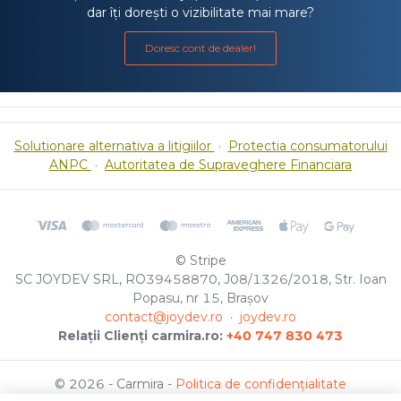
dar îți dorești o vizibilitate mai mare?
Doresc cont de dealer!
Solutionare alternativa a litigiilor
·
Protectia consumatorului
ANPC
·
Autoritatea de Supraveghere Financiara
© Stripe
SC JOYDEV SRL, RO39458870, J08/1326/2018, Str. Ioan
Popasu, nr 15, Brașov
contact@joydev.ro
·
joydev.ro
Relații Clienți carmira.ro:
+40 747 830 473
© 2026 - Carmira -
Politica de confidențialitate