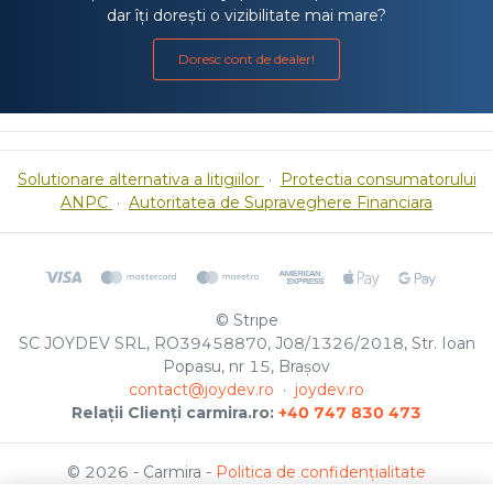
dar îți dorești o vizibilitate mai mare?
Doresc cont de dealer!
Solutionare alternativa a litigiilor
·
Protectia consumatorului
ANPC
·
Autoritatea de Supraveghere Financiara
© Stripe
SC JOYDEV SRL, RO39458870, J08/1326/2018, Str. Ioan
Popasu, nr 15, Brașov
contact@joydev.ro
·
joydev.ro
Relații Clienți carmira.ro:
+40 747 830 473
© 2026 - Carmira -
Politica de confidențialitate