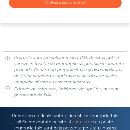
Unde o pot cumpăra?
Prețurile autovehiculelor includ TVA. Acestea pot să
varieze în funcție de promoțiile disponibile în anumite
perioade. Confirmați prețurile finale și disponibilitatea
dotărilor standard și opționale la distribuitorul ales.
Imaginile afișate au caracter ilustrativ.
Primele de asigurare, indiferent de tipul lor, nu sunt
purtatoare de TVA.
Reprezinți un dealer auto și dorești ca anunțurile tale
să fie prezentate pe site-ul
carmira.ro
sau poate
anunțurile tale sunt deja prezente pe site-ul nostru,