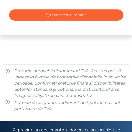
Unde o pot cumpăra?
Prețurile autovehiculelor includ TVA. Acestea pot să
varieze în funcție de promoțiile disponibile în anumite
perioade. Confirmați prețurile finale și disponibilitatea
dotărilor standard și opționale la distribuitorul ales.
Imaginile afișate au caracter ilustrativ.
Primele de asigurare, indiferent de tipul lor, nu sunt
purtatoare de TVA.
Reprezinți un dealer auto și dorești ca anunțurile tale