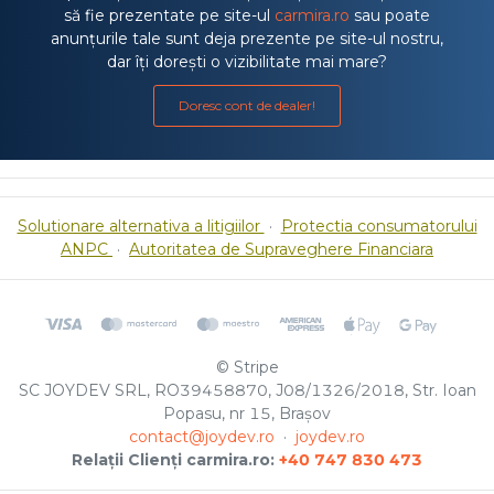
să fie prezentate pe site-ul
carmira.ro
sau poate
anunțurile tale sunt deja prezente pe site-ul nostru,
dar îți dorești o vizibilitate mai mare?
Doresc cont de dealer!
Solutionare alternativa a litigiilor
·
Protectia consumatorului
ANPC
·
Autoritatea de Supraveghere Financiara
© Stripe
SC JOYDEV SRL, RO39458870, J08/1326/2018, Str. Ioan
Popasu, nr 15, Brașov
contact@joydev.ro
·
joydev.ro
Relații Clienți carmira.ro:
+40 747 830 473