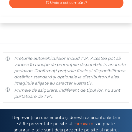
Unde o pot cumpăra?
Prețurile autovehiculelor includ TVA. Acestea pot să
varieze în funcție de promoțiile disponibile în anumite
perioade. Confirmați prețurile finale și disponibilitatea
dotărilor standard și opționale la distribuitorul ales.
Imaginile afișate au caracter ilustrativ.
Primele de asigurare, indiferent de tipul lor, nu sunt
purtatoare de TVA.
Reprezinți un dealer auto și dorești ca anunțurile tale
să fie prezentate pe site-ul
carmira.ro
sau poate
anunțurile tale sunt deja prezente pe site-ul nostru,