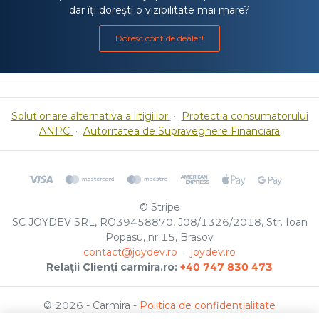
dar îți dorești o vizibilitate mai mare?
Doresc cont de dealer!
Solutionare alternativa a litigiilor
·
Protectia consumatorului
ANPC
·
Autoritatea de Supraveghere Financiara
© Stripe
SC JOYDEV SRL, RO39458870, J08/1326/2018, Str. Ioan
Popasu, nr 15, Brașov
contact@joydev.ro
·
joydev.ro
Relații Clienți carmira.ro:
+40 747 830 473
© 2026 - Carmira -
Politica de confidențialitate