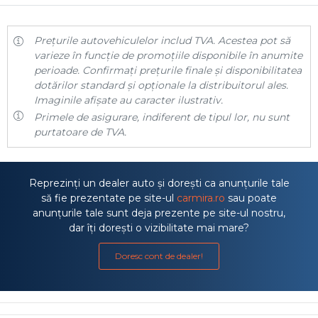
Prețurile autovehiculelor includ TVA. Acestea pot să
varieze în funcție de promoțiile disponibile în anumite
perioade. Confirmați prețurile finale și disponibilitatea
dotărilor standard și opționale la distribuitorul ales.
Imaginile afișate au caracter ilustrativ.
Primele de asigurare, indiferent de tipul lor, nu sunt
purtatoare de TVA.
Reprezinți un dealer auto și dorești ca anunțurile tale
să fie prezentate pe site-ul
carmira.ro
sau poate
anunțurile tale sunt deja prezente pe site-ul nostru,
dar îți dorești o vizibilitate mai mare?
Doresc cont de dealer!