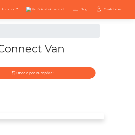
i Auto noi
Verifică istoric vehicul
Blog
Contul meu
Connect Van
Unde o pot cumpăra?