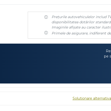
Prețurile autovehiculelor includ TV
disponibilitatea dotărilor standard 
Imaginile afișate au caracter ilustra
Primele de asigurare, indiferent de
Rep
pe s
Solutionare alternativa 