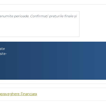
anumite perioade. Confirmați prețurile finale și
tate
site-
upraveghere Financiara