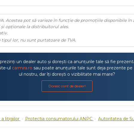
A. Acestea pot să varieze în funcție de promoțiile disponibile în 
și opționale la distribuitorul ales.
tiv.
 tipul lor, nu sunt purtatoare de TVA.
rezinți un dealer auto și dorești ca anunțurile tale să fie prezen
ite-ul
carmira.ro
sau poate anunțurile tale sunt deja prezente pe 
ul nostru, dar îți dorești o vizibilitate mai mare?
Doresc cont de dealer!
a litigiilor
·
Protectia consumatorului ANPC
·
Autoritatea de S