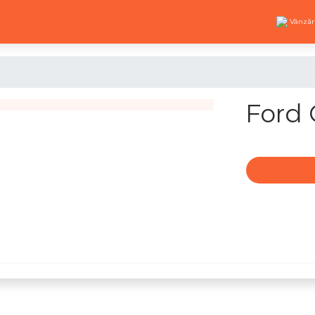
Vânzăr
Ford 