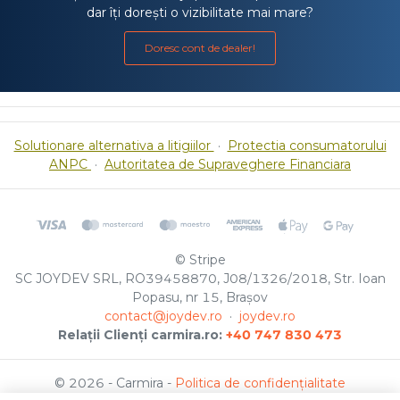
dar îți dorești o vizibilitate mai mare?
Doresc cont de dealer!
Solutionare alternativa a litigiilor
·
Protectia consumatorului
ANPC
·
Autoritatea de Supraveghere Financiara
© Stripe
SC JOYDEV SRL, RO39458870, J08/1326/2018, Str. Ioan
Popasu, nr 15, Brașov
contact@joydev.ro
·
joydev.ro
Relații Clienți carmira.ro:
+40 747 830 473
© 2026 - Carmira -
Politica de confidențialitate