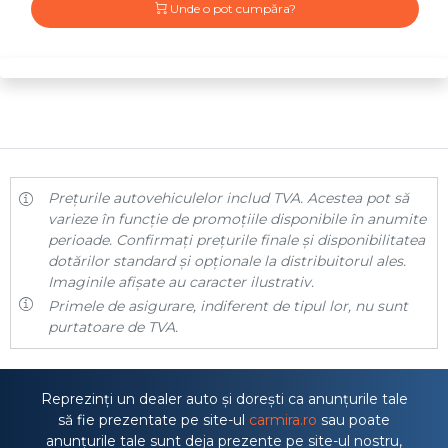
Unde o pot cumpăra?
Prețurile autovehiculelor includ TVA. Acestea pot să
varieze în funcție de promoțiile disponibile în anumite
perioade. Confirmați prețurile finale și disponibilitatea
dotărilor standard și opționale la distribuitorul ales.
Imaginile afișate au caracter ilustrativ.
Primele de asigurare, indiferent de tipul lor, nu sunt
purtatoare de TVA.
Reprezinți un dealer auto și dorești ca anunțurile tale
să fie prezentate pe site-ul
carmira.ro
sau poate
anunțurile tale sunt deja prezente pe site-ul nostru,