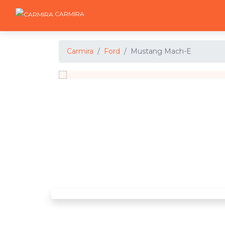
CARMIRA
Carmira
Ford
Mustang Mach-E