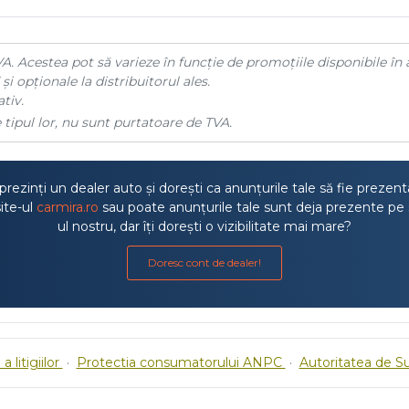
A. Acestea pot să varieze în funcție de promoțiile disponibile în 
și opționale la distribuitorul ales.
tiv.
 tipul lor, nu sunt purtatoare de TVA.
rezinți un dealer auto și dorești ca anunțurile tale să fie prezen
ite-ul
carmira.ro
sau poate anunțurile tale sunt deja prezente pe 
ul nostru, dar îți dorești o vizibilitate mai mare?
Doresc cont de dealer!
a litigiilor
·
Protectia consumatorului ANPC
·
Autoritatea de S