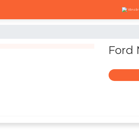
Vânzăr
Ford