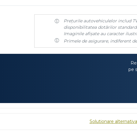
Prețurile autovehiculelor includ TV
disponibilitatea dotărilor standard 
Imaginile afișate au caracter ilustra
Primele de asigurare, indiferent de
Rep
pe s
Solutionare alternativa 