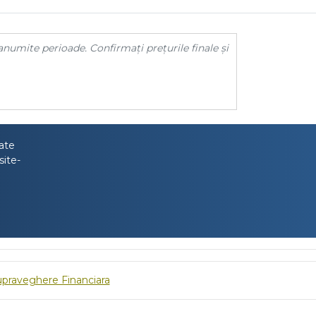
anumite perioade. Confirmați prețurile finale și
tate
site-
upraveghere Financiara