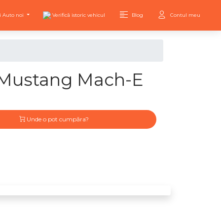
i Auto noi
Verifică istoric vehicul
Blog
Contul meu
 Mustang Mach-E
Unde o pot cumpăra?