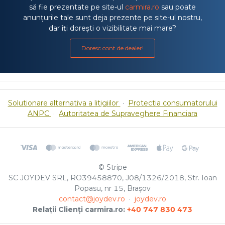
să fie prezentate pe site-ul
carmira.ro
sau poate
anunțurile tale sunt deja prezente pe site-ul nostru,
dar îți dorești o vizibilitate mai mare?
Doresc cont de dealer!
Solutionare alternativa a litigiilor
·
Protectia consumatorului
ANPC
·
Autoritatea de Supraveghere Financiara
© Stripe
SC JOYDEV SRL, RO39458870, J08/1326/2018, Str. Ioan
Popasu, nr 15, Brașov
contact@joydev.ro
·
joydev.ro
Relații Clienți carmira.ro:
+40 747 830 473