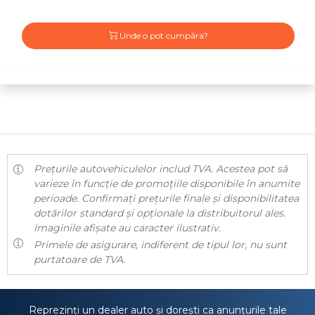
Unde o pot cumpăra?
Prețurile autovehiculelor includ TVA. Acestea pot să
varieze în funcție de promoțiile disponibile în anumite
perioade. Confirmați prețurile finale și disponibilitatea
dotărilor standard și opționale la distribuitorul ales.
Imaginile afișate au caracter ilustrativ.
Primele de asigurare, indiferent de tipul lor, nu sunt
purtatoare de TVA.
Reprezinți un dealer auto și dorești ca anunțurile tale