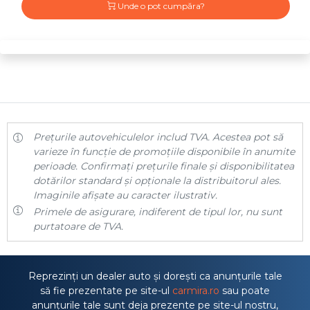
Unde o pot cumpăra?
Prețurile autovehiculelor includ TVA. Acestea pot să
varieze în funcție de promoțiile disponibile în anumite
perioade. Confirmați prețurile finale și disponibilitatea
dotărilor standard și opționale la distribuitorul ales.
Imaginile afișate au caracter ilustrativ.
Primele de asigurare, indiferent de tipul lor, nu sunt
purtatoare de TVA.
Reprezinți un dealer auto și dorești ca anunțurile tale
să fie prezentate pe site-ul
carmira.ro
sau poate
anunțurile tale sunt deja prezente pe site-ul nostru,