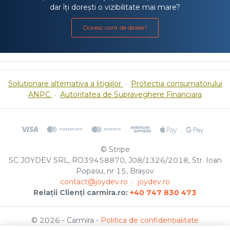
dar îți dorești o vizibilitate mai mare?
Doresc cont de dealer!
Solutionare alternativa a litigiilor
·
Protectia consumatorului
ANPC
·
Autoritatea de Supraveghere Financiara
© Stripe
SC JOYDEV SRL, RO39458870, J08/1326/2018, Str. Ioan
Popasu, nr 15, Brașov
contact@joydev.ro
·
joydev.ro
Relații Clienți carmira.ro:
+40 747 830 473
© 2026 - Carmira -
Politica de confidențialitate