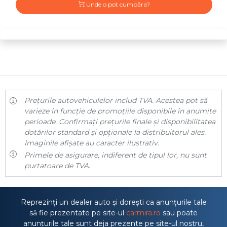
Unde o pot cumpăra?
Prețurile autovehiculelor includ TVA. Acestea pot să
varieze în funcție de promoțiile disponibile în anumite
perioade. Confirmați prețurile finale și disponibilitatea
dotărilor standard și opționale la distribuitorul ales.
Imaginile afișate au caracter ilustrativ.
Primele de asigurare, indiferent de tipul lor, nu sunt
purtatoare de TVA.
Reprezinți un dealer auto și dorești ca anunțurile tale
să fie prezentate pe site-ul
carmira.ro
sau poate
anunțurile tale sunt deja prezente pe site-ul nostru,