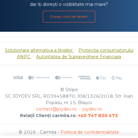
dar îți dorești o vizibilitate mai mare?
Doresc cont de dealer!
Solutionare alternativa a litigiilor
·
Protectia consumatorului
ANPC
·
Autoritatea de Supraveghere Financiara
© Stripe
SC JOYDEV SRL, RO39458870, J08/1326/2018, Str. Ioan
Popasu, nr 15, Brașov
contact@joydev.ro
·
joydev.ro
Relații Clienți carmira.ro:
+40 747 830 473
© 2026 - Carmira -
Politica de confidențialitate