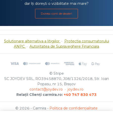
dar îți dorești o vizibilitate mai mare?
Doresc cont de dealer!
Solutionare alternativa a litigiilor
·
Protectia consumatorului
ANPC
·
Autoritatea de Supraveghere Financiara
© Stripe
SC JOYDEV SRL, RO39458870, J08/1326/2018, Str. Ioan
Popasu, nr 15, Brașov
contact@joydev.ro
·
joydev.ro
Relații Clienți carmira.ro:
+40 747 830 473
© 2026 - Carmira -
Politica de confidențialitate