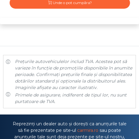
Unde o pot cumpăra?
Prețurile autovehiculelor includ TVA. Acestea pot să
varieze în funcție de promoțiile disponibile în anumite
perioade. Confirmați prețurile finale și disponibilitatea
dotărilor standard și opționale la distribuitorul ales.
Imaginile afișate au caracter ilustrativ.
Primele de asigurare, indiferent de tipul lor, nu sunt
purtatoare de TVA.
Reprezinți un dealer auto și dorești ca anunțurile tale
să fie prezentate pe site-ul
carmira.ro
sau poate
anunțurile tale sunt deja prezente pe site-ul nostru,