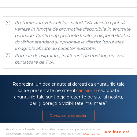
Prețurile autovehiculelor includ TVA. Acestea pot să
varieze în funcție de promoțiile disponibile în anumite
perioade. Confirmați prețurile finale și disponibilitatea
dotărilor standard și opționale la distribuitorul ales.
Imaginile afișate au caracter ilustrativ.
Primele de asigurare, indiferent de tipul lor, nu sunt
purtatoare de TVA.
Reprezinți un dealer auto și dorești ca anunțurile tale
să fie prezentate pe site-ul
carmira.ro
sau poate
anunțurile tale sunt deja prezente pe site-ul nostru,
dar îți dorești o vizibilitate mai mare?
Doresc cont de dealer!
Acest site foloseste cookies. Prin navigarea pe acest site, va
Am înțeles!
exprimati acordul asupra folosirii cookie-urilor.
Mai multe