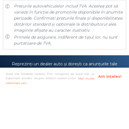
Prețurile autovehiculelor includ TVA. Acestea pot să
varieze în funcție de promoțiile disponibile în anumite
perioade. Confirmați prețurile finale și disponibilitatea
dotărilor standard și opționale la distribuitorul ales.
Imaginile afișate au caracter ilustrativ.
Primele de asigurare, indiferent de tipul lor, nu sunt
purtatoare de TVA.
Reprezinți un dealer auto și dorești ca anunțurile tale
să fie prezentate pe site-ul
carmira.ro
sau poate
Acest site foloseste cookies. Prin navigarea pe acest site, va
anunțurile tale sunt deja prezente pe site-ul nostru,
Am înțeles!
exprimati acordul asupra folosirii cookie-urilor.
Mai multe
dar îți dorești o vizibilitate mai mare?
informatii aici!
Doresc cont de dealer!
Solutionare alternativa a litigiilor
·
Protectia consumatorului