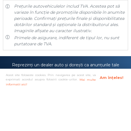
Prețurile autovehiculelor includ TVA. Acestea pot să
varieze în funcție de promoțiile disponibile în anumite
perioade. Confirmați prețurile finale și disponibilitatea
dotărilor standard și opționale la distribuitorul ales.
Imaginile afișate au caracter ilustrativ.
Primele de asigurare, indiferent de tipul lor, nu sunt
purtatoare de TVA.
Reprezinți un dealer auto și dorești ca anunțurile tale
să fie prezentate pe site-ul
carmira.ro
sau poate
Acest site foloseste cookies. Prin navigarea pe acest site, va
anunțurile tale sunt deja prezente pe site-ul nostru,
Am înțeles!
exprimati acordul asupra folosirii cookie-urilor.
Mai multe
dar îți dorești o vizibilitate mai mare?
informatii aici!
Doresc cont de dealer!
Solutionare alternativa a litigiilor
·
Protectia consumatorului