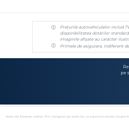
Prețurile autovehiculelor includ TV
disponibilitatea dotărilor standard 
Imaginile afișate au caracter ilustra
Primele de asigurare, indiferent de
Rep
pe s
Acest site foloseste cookies. Prin navigarea pe acest site, va exprimati acordul asupra fo
Solutionare alternativa 