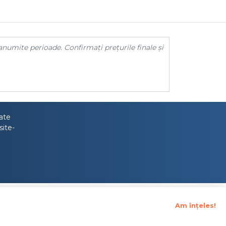
anumite perioade. Confirmați prețurile finale și
tate
site-
Am înțeles!
upraveghere Financiara