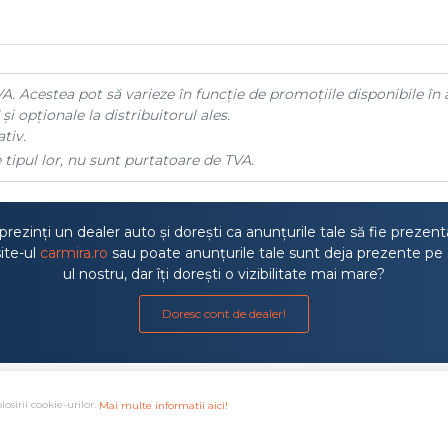
A. Acestea pot să varieze în funcție de promoțiile disponibile în 
și opționale la distribuitorul ales.
tiv.
 tipul lor, nu sunt purtatoare de TVA.
rezinți un dealer auto și dorești ca anunțurile tale să fie prezen
ite-ul
carmira.ro
sau poate anunțurile tale sunt deja prezente pe 
ul nostru, dar îți dorești o vizibilitate mai mare?
Doresc cont de dealer!
losirii cookie-urilor.
Mai multe informatii aici!
a litigiilor
·
Protectia consumatorului ANPC
·
Autoritatea de S