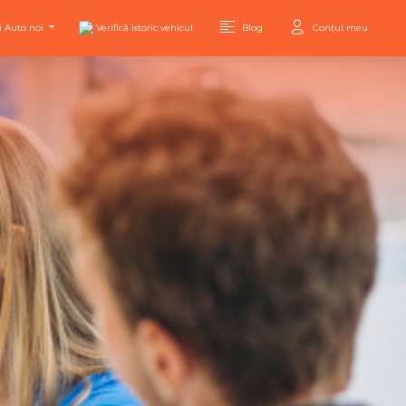
i Auto noi
Verifică istoric vehicul
Blog
Contul meu