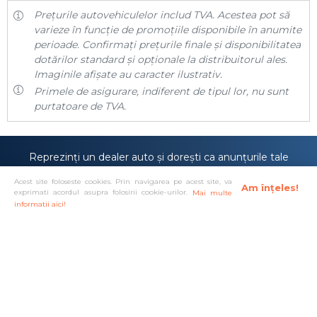
Prețurile autovehiculelor includ TVA. Acestea pot să
varieze în funcție de promoțiile disponibile în anumite
perioade. Confirmați prețurile finale și disponibilitatea
dotărilor standard și opționale la distribuitorul ales.
Imaginile afișate au caracter ilustrativ.
Primele de asigurare, indiferent de tipul lor, nu sunt
purtatoare de TVA.
Reprezinți un dealer auto și dorești ca anunțurile tale
să fie prezentate pe site-ul
carmira.ro
sau poate
Acest site foloseste cookies. Prin navigarea pe acest site, va
anunțurile tale sunt deja prezente pe site-ul nostru,
Am înțeles!
exprimati acordul asupra folosirii cookie-urilor.
Mai multe
dar îți dorești o vizibilitate mai mare?
informatii aici!
Doresc cont de dealer!
Solutionare alternativa a litigiilor
·
Protectia consumatorului