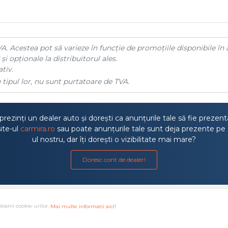
A. Acestea pot să varieze în funcție de promoțiile disponibile în 
și opționale la distribuitorul ales.
tiv.
 tipul lor, nu sunt purtatoare de TVA.
rezinți un dealer auto și dorești ca anunțurile tale să fie prezen
ite-ul
carmira.ro
sau poate anunțurile tale sunt deja prezente pe 
ul nostru, dar îți dorești o vizibilitate mai mare?
Doresc cont de dealer!
losirii cookie-urilor.
Mai multe informatii aici!
a litigiilor
·
Protectia consumatorului ANPC
·
Autoritatea de S