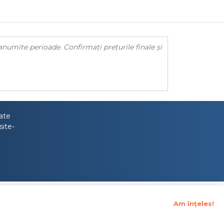
anumite perioade. Confirmați prețurile finale și
tate
site-
Am înțeles!
upraveghere Financiara