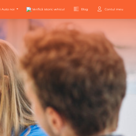
i Auto noi
Verifică istoric vehicul
Blog
Contul meu