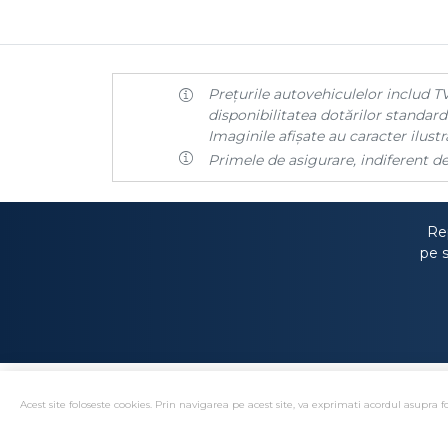
Prețurile autovehiculelor includ TV
disponibilitatea dotărilor standard 
Imaginile afișate au caracter ilustra
Primele de asigurare, indiferent de
Rep
pe s
Acest site foloseste cookies. Prin navigarea pe acest site, va exprimati acordul asupra fo
Solutionare alternativa 