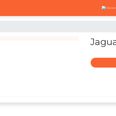
Vânzăr
Jagu