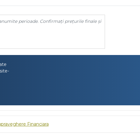
anumite perioade. Confirmați prețurile finale și
tate
site-
upraveghere Financiara