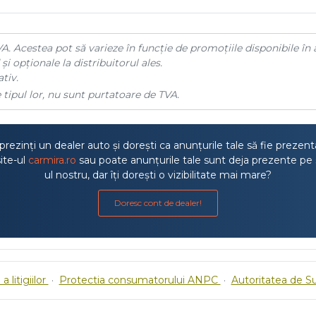
A. Acestea pot să varieze în funcție de promoțiile disponibile în 
și opționale la distribuitorul ales.
tiv.
 tipul lor, nu sunt purtatoare de TVA.
rezinți un dealer auto și dorești ca anunțurile tale să fie prezen
ite-ul
carmira.ro
sau poate anunțurile tale sunt deja prezente pe 
ul nostru, dar îți dorești o vizibilitate mai mare?
Doresc cont de dealer!
a litigiilor
·
Protectia consumatorului ANPC
·
Autoritatea de S