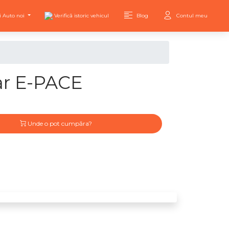
i Auto noi
Verifică istoric vehicul
Blog
Contul meu
ar E-PACE
Unde o pot cumpăra?