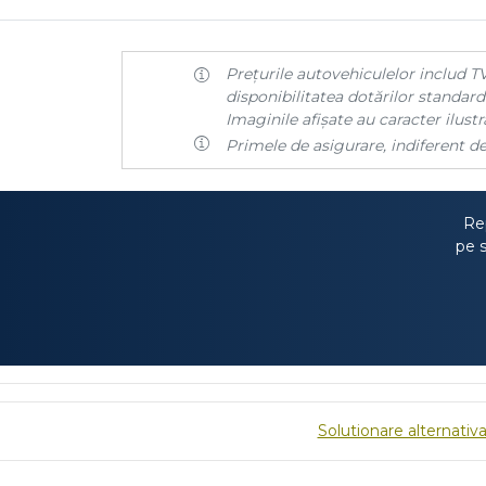
Prețurile autovehiculelor includ TV
disponibilitatea dotărilor standard 
Imaginile afișate au caracter ilustra
Primele de asigurare, indiferent de
Rep
pe s
Solutionare alternativa 