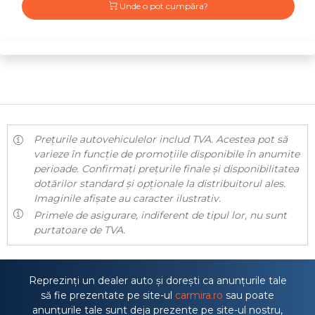
Unde o pot cumpăra?
Prețurile autovehiculelor includ TVA. Acestea pot să
varieze în funcție de promoțiile disponibile în anumite
perioade. Confirmați prețurile finale și disponibilitatea
dotărilor standard și opționale la distribuitorul ales.
Imaginile afișate au caracter ilustrativ.
Primele de asigurare, indiferent de tipul lor, nu sunt
purtatoare de TVA.
Reprezinți un dealer auto și dorești ca anunțurile tale
să fie prezentate pe site-ul
carmira.ro
sau poate
anunțurile tale sunt deja prezente pe site-ul nostru,