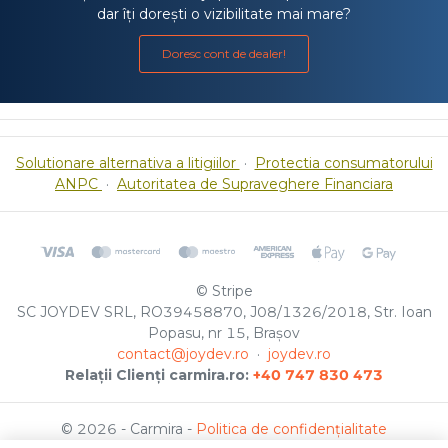
dar îți dorești o vizibilitate mai mare?
Doresc cont de dealer!
Solutionare alternativa a litigiilor
·
Protectia consumatorului
ANPC
·
Autoritatea de Supraveghere Financiara
© Stripe
SC JOYDEV SRL, RO39458870, J08/1326/2018, Str. Ioan
Popasu, nr 15, Brașov
contact@joydev.ro
·
joydev.ro
Relații Clienți carmira.ro:
+40 747 830 473
© 2026 - Carmira -
Politica de confidențialitate