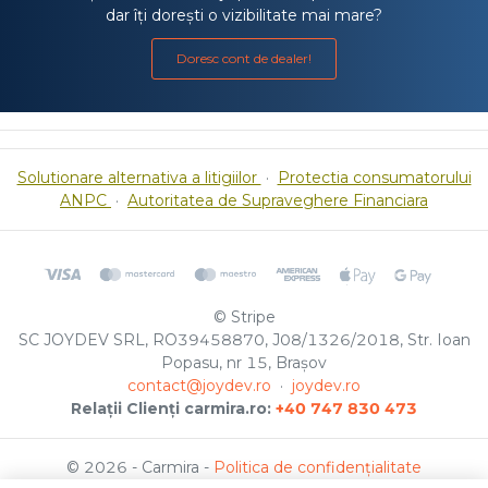
dar îți dorești o vizibilitate mai mare?
Doresc cont de dealer!
Solutionare alternativa a litigiilor
·
Protectia consumatorului
ANPC
·
Autoritatea de Supraveghere Financiara
© Stripe
SC JOYDEV SRL, RO39458870, J08/1326/2018, Str. Ioan
Popasu, nr 15, Brașov
contact@joydev.ro
·
joydev.ro
Relații Clienți carmira.ro:
+40 747 830 473
© 2026 - Carmira -
Politica de confidențialitate