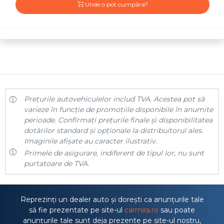
Unde o pot cumpăra?
Prețurile autovehiculelor includ TVA. Acestea pot să
varieze în funcție de promoțiile disponibile în anumite
perioade. Confirmați prețurile finale și disponibilitatea
dotărilor standard și opționale la distribuitorul ales.
Imaginile afișate au caracter ilustrativ.
Primele de asigurare, indiferent de tipul lor, nu sunt
purtatoare de TVA.
Reprezinți un dealer auto și dorești ca anunțurile tale
să fie prezentate pe site-ul
carmira.ro
sau poate
anunțurile tale sunt deja prezente pe site-ul nostru,