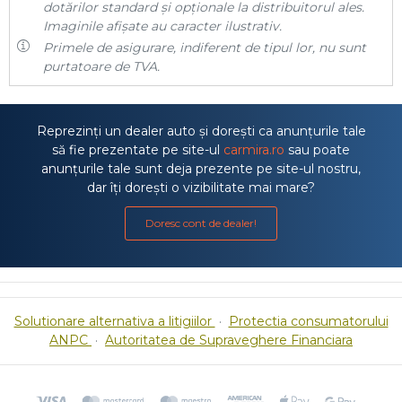
dotărilor standard și opționale la distribuitorul ales.
Imaginile afișate au caracter ilustrativ.
Primele de asigurare, indiferent de tipul lor, nu sunt
purtatoare de TVA.
Reprezinți un dealer auto și dorești ca anunțurile tale
să fie prezentate pe site-ul
carmira.ro
sau poate
anunțurile tale sunt deja prezente pe site-ul nostru,
dar îți dorești o vizibilitate mai mare?
Doresc cont de dealer!
Solutionare alternativa a litigiilor
·
Protectia consumatorului
ANPC
·
Autoritatea de Supraveghere Financiara