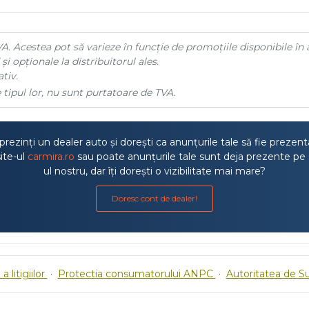
A. Acestea pot să varieze în funcție de promoțiile disponibile în 
și opționale la distribuitorul ales.
tiv.
 tipul lor, nu sunt purtatoare de TVA.
rezinți un dealer auto și dorești ca anunțurile tale să fie prezen
ite-ul
carmira.ro
sau poate anunțurile tale sunt deja prezente pe 
ul nostru, dar îți dorești o vizibilitate mai mare?
Doresc cont de dealer!
a litigiilor
·
Protectia consumatorului ANPC
·
Autoritatea de S