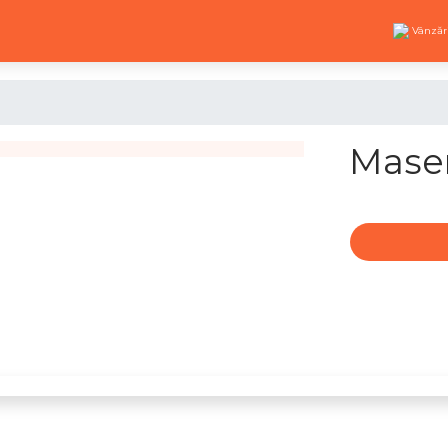
Vânzăr
Maser