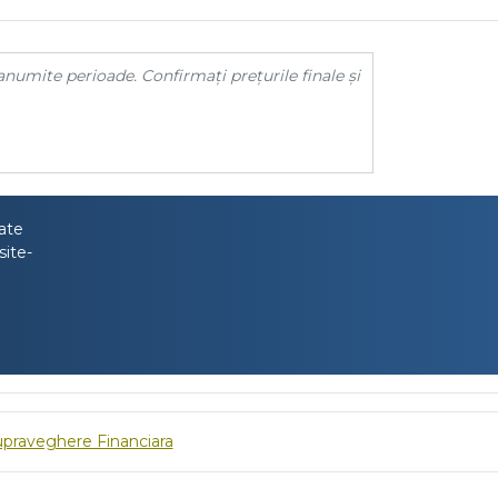
anumite perioade. Confirmați prețurile finale și
tate
site-
upraveghere Financiara