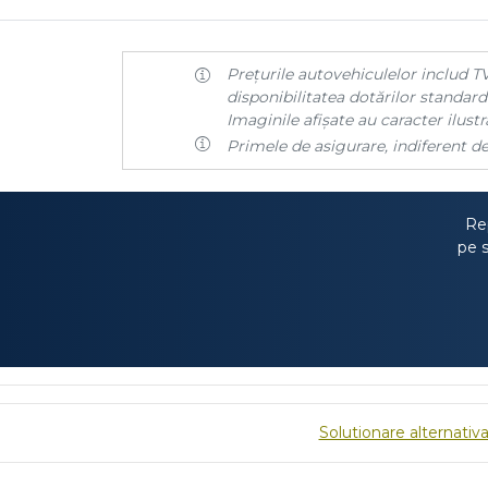
Prețurile autovehiculelor includ TV
disponibilitatea dotărilor standard 
Imaginile afișate au caracter ilustra
Primele de asigurare, indiferent de
Rep
pe s
Solutionare alternativa 