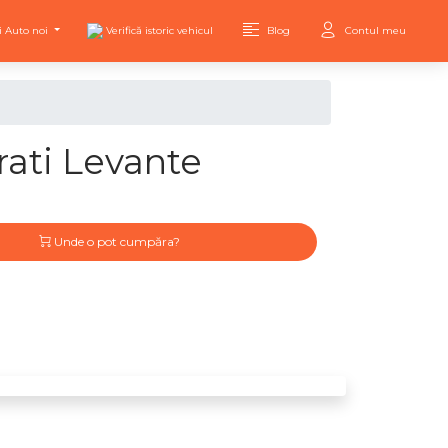
i Auto noi
Verifică istoric vehicul
Blog
Contul meu
ati Levante
Unde o pot cumpăra?