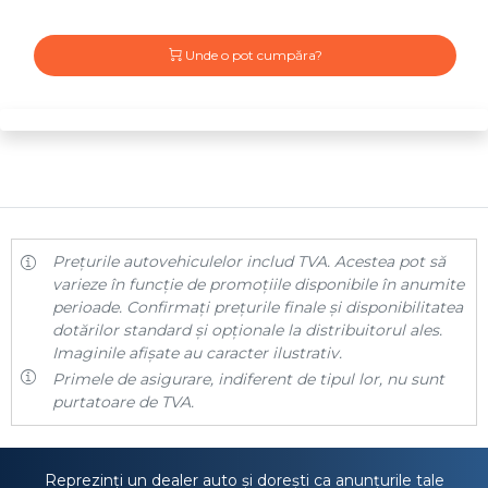
Unde o pot cumpăra?
Prețurile autovehiculelor includ TVA. Acestea pot să
varieze în funcție de promoțiile disponibile în anumite
perioade. Confirmați prețurile finale și disponibilitatea
dotărilor standard și opționale la distribuitorul ales.
Imaginile afișate au caracter ilustrativ.
Primele de asigurare, indiferent de tipul lor, nu sunt
purtatoare de TVA.
Reprezinți un dealer auto și dorești ca anunțurile tale