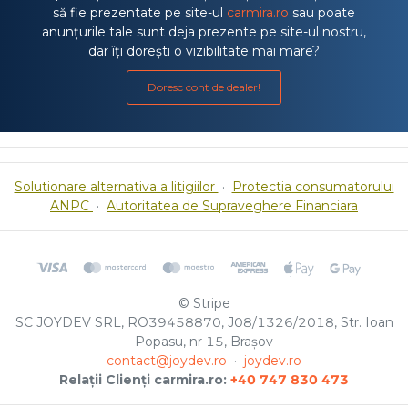
să fie prezentate pe site-ul
carmira.ro
sau poate
anunțurile tale sunt deja prezente pe site-ul nostru,
dar îți dorești o vizibilitate mai mare?
Doresc cont de dealer!
Solutionare alternativa a litigiilor
·
Protectia consumatorului
ANPC
·
Autoritatea de Supraveghere Financiara
© Stripe
SC JOYDEV SRL, RO39458870, J08/1326/2018, Str. Ioan
Popasu, nr 15, Brașov
contact@joydev.ro
·
joydev.ro
Relații Clienți carmira.ro:
+40 747 830 473