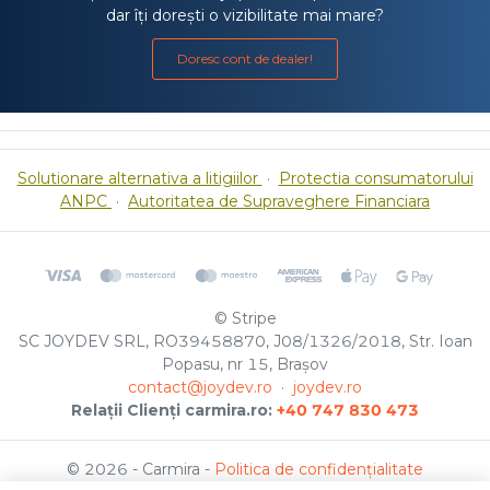
dar îți dorești o vizibilitate mai mare?
Doresc cont de dealer!
Solutionare alternativa a litigiilor
·
Protectia consumatorului
ANPC
·
Autoritatea de Supraveghere Financiara
© Stripe
SC JOYDEV SRL, RO39458870, J08/1326/2018, Str. Ioan
Popasu, nr 15, Brașov
contact@joydev.ro
·
joydev.ro
Relații Clienți carmira.ro:
+40 747 830 473
© 2026 - Carmira -
Politica de confidențialitate