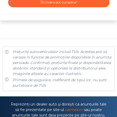
Unde o pot cumpăra?
Prețurile autovehiculelor includ TVA. Acestea pot să
varieze în funcție de promoțiile disponibile în anumite
perioade. Confirmați prețurile finale și disponibilitatea
dotărilor standard și opționale la distribuitorul ales.
Imaginile afișate au caracter ilustrativ.
Primele de asigurare, indiferent de tipul lor, nu sunt
purtatoare de TVA.
Reprezinți un dealer auto și dorești ca anunțurile tale
să fie prezentate pe site-ul
carmira.ro
sau poate
anunțurile tale sunt deja prezente pe site-ul nostru,