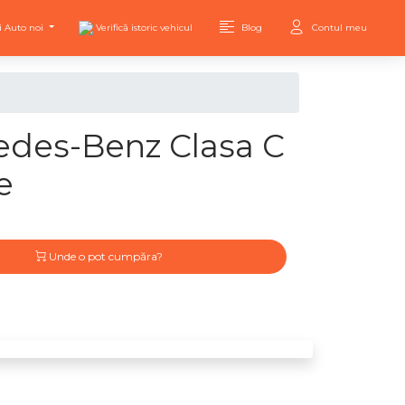
i Auto noi
Verifică istoric vehicul
Blog
Contul meu
des-Benz Clasa C
e
Unde o pot cumpăra?