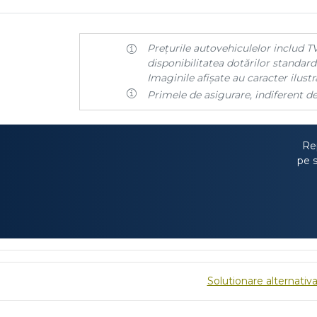
Prețurile autovehiculelor includ TV
disponibilitatea dotărilor standard 
Imaginile afișate au caracter ilustra
Primele de asigurare, indiferent de
Rep
pe s
Solutionare alternativa 