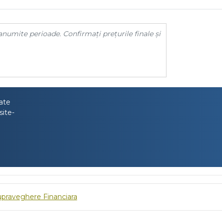
anumite perioade. Confirmați prețurile finale și
tate
site-
upraveghere Financiara