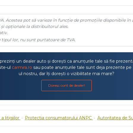
A. Acestea pot să varieze în funcție de promoțiile disponibile în 
și opționale la distribuitorul ales.
tiv.
 tipul lor, nu sunt purtatoare de TVA.
rezinți un dealer auto și dorești ca anunțurile tale să fie prezen
ite-ul
carmira.ro
sau poate anunțurile tale sunt deja prezente pe 
ul nostru, dar îți dorești o vizibilitate mai mare?
Doresc cont de dealer!
a litigiilor
·
Protectia consumatorului ANPC
·
Autoritatea de S