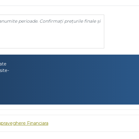
anumite perioade. Confirmați prețurile finale și
tate
site-
upraveghere Financiara