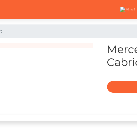
Vânzăr
et
Merce
Cabri