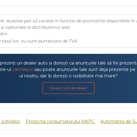
A. Acestea pot să varieze în funcție de promoțiile disponibile în 
și opționale la distribuitorul ales.
tiv.
 tipul lor, nu sunt purtatoare de TVA.
rezinți un dealer auto și dorești ca anunțurile tale să fie prezen
ite-ul
carmira.ro
sau poate anunțurile tale sunt deja prezente pe 
ul nostru, dar îți dorești o vizibilitate mai mare?
Doresc cont de dealer!
a litigiilor
·
Protectia consumatorului ANPC
·
Autoritatea de S