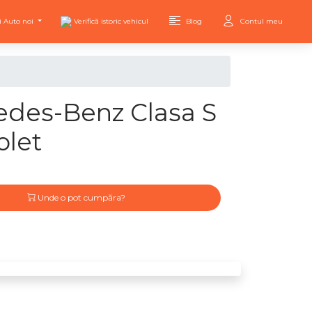
i Auto noi
Verifică istoric vehicul
Blog
Contul meu
des-Benz Clasa S
olet
Unde o pot cumpăra?