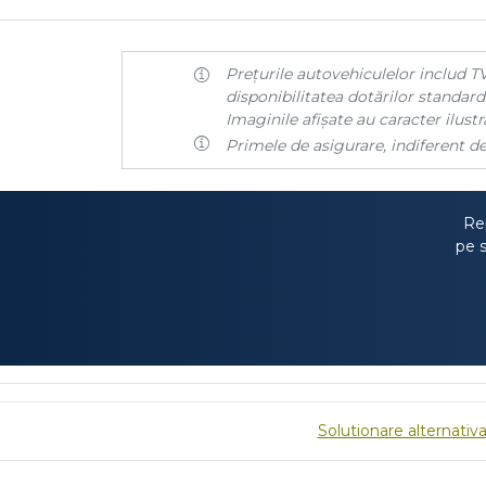
Prețurile autovehiculelor includ TV
disponibilitatea dotărilor standard 
Imaginile afișate au caracter ilustra
Primele de asigurare, indiferent de
Rep
pe s
Solutionare alternativa 