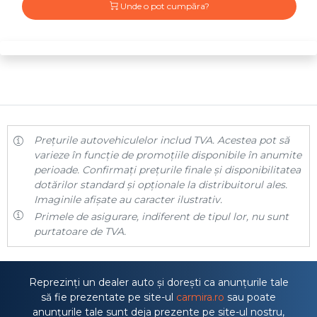
Unde o pot cumpăra?
Prețurile autovehiculelor includ TVA. Acestea pot să
varieze în funcție de promoțiile disponibile în anumite
perioade. Confirmați prețurile finale și disponibilitatea
dotărilor standard și opționale la distribuitorul ales.
Imaginile afișate au caracter ilustrativ.
Primele de asigurare, indiferent de tipul lor, nu sunt
purtatoare de TVA.
Reprezinți un dealer auto și dorești ca anunțurile tale
să fie prezentate pe site-ul
carmira.ro
sau poate
anunțurile tale sunt deja prezente pe site-ul nostru,