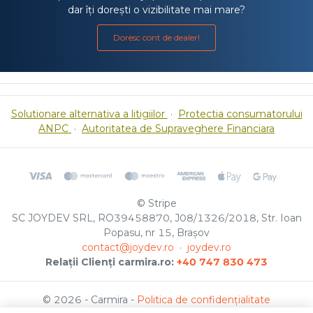
dar îți dorești o vizibilitate mai mare?
Doresc cont de dealer!
Solutionare alternativa a litigiilor
·
Protectia consumatorului
ANPC
·
Autoritatea de Supraveghere Financiara
© Stripe
SC JOYDEV SRL, RO39458870, J08/1326/2018, Str. Ioan
Popasu, nr 15, Brașov
contact@joydev.ro
·
joydev.ro
Relații Clienți carmira.ro:
+40 747 830 473
© 2026 - Carmira -
Politica de confidențialitate