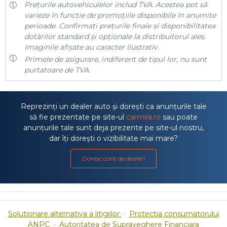
Prețurile autovehiculelor includ TVA. Acestea pot să
varieze în funcție de promoțiile disponibile în anumite
perioade. Confirmați prețurile finale și disponibilitatea
dotărilor standard și opționale la distribuitorul ales.
Imaginile afișate au caracter ilustrativ.
Primele de asigurare, indiferent de tipul lor, nu sunt
purtatoare de TVA.
Reprezinți un dealer auto și dorești ca anunțurile tale
să fie prezentate pe site-ul
carmira.ro
sau poate
anunțurile tale sunt deja prezente pe site-ul nostru,
dar îți dorești o vizibilitate mai mare?
Doresc cont de dealer!
Solutionare alternativa a litigiilor
·
Protectia consumatorului
ANPC
·
Autoritatea de Supraveghere Financiara