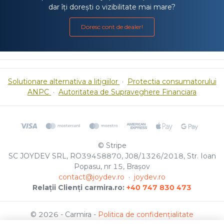
dar îți dorești o vizibilitate mai mare?
Doresc cont de dealer!
Solutionare alternativa a litigiilor
·
Protectia consumatorului
ANPC
·
Autoritatea de Supraveghere Financiara
© Stripe
SC JOYDEV SRL, RO39458870, J08/1326/2018, Str. Ioan
Popasu, nr 15, Brașov
contact@joydev.ro
·
joydev.ro
Relații Clienți carmira.ro:
+40 747 830 473
© 2026 - Carmira -
Politica de confidențialitate