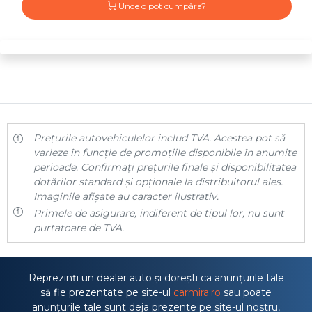
Unde o pot cumpăra?
Prețurile autovehiculelor includ TVA. Acestea pot să
varieze în funcție de promoțiile disponibile în anumite
perioade. Confirmați prețurile finale și disponibilitatea
dotărilor standard și opționale la distribuitorul ales.
Imaginile afișate au caracter ilustrativ.
Primele de asigurare, indiferent de tipul lor, nu sunt
purtatoare de TVA.
Reprezinți un dealer auto și dorești ca anunțurile tale
să fie prezentate pe site-ul
carmira.ro
sau poate
anunțurile tale sunt deja prezente pe site-ul nostru,