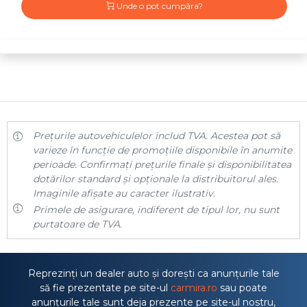
Unde o pot cumpăra?
Prețurile autovehiculelor includ TVA. Acestea pot să
varieze în funcție de promoțiile disponibile în anumite
perioade. Confirmați prețurile finale și disponibilitatea
dotărilor standard și opționale la distribuitorul ales.
Imaginile afișate au caracter ilustrativ.
Primele de asigurare, indiferent de tipul lor, nu sunt
purtatoare de TVA.
Reprezinți un dealer auto și dorești ca anunțurile tale
să fie prezentate pe site-ul
carmira.ro
sau poate
anunțurile tale sunt deja prezente pe site-ul nostru,