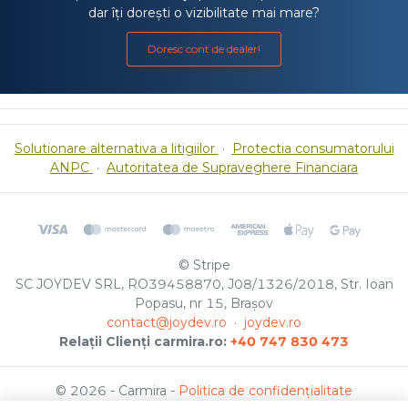
dar îți dorești o vizibilitate mai mare?
Doresc cont de dealer!
Solutionare alternativa a litigiilor
·
Protectia consumatorului
ANPC
·
Autoritatea de Supraveghere Financiara
© Stripe
SC JOYDEV SRL, RO39458870, J08/1326/2018, Str. Ioan
Popasu, nr 15, Brașov
contact@joydev.ro
·
joydev.ro
Relații Clienți carmira.ro:
+40 747 830 473
© 2026 - Carmira -
Politica de confidențialitate