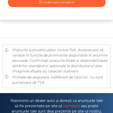
Unde o pot cumpăra?
Prețurile autovehiculelor includ TVA. Acestea pot să
varieze în funcție de promoțiile disponibile în anumite
perioade. Confirmați prețurile finale și disponibilitatea
dotărilor standard și opționale la distribuitorul ales.
Imaginile afișate au caracter ilustrativ.
Primele de asigurare, indiferent de tipul lor, nu sunt
purtatoare de TVA.
Reprezinți un dealer auto și dorești ca anunțurile tale
să fie prezentate pe site-ul
carmira.ro
sau poate
anunțurile tale sunt deja prezente pe site-ul nostru,