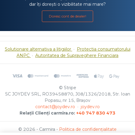
dar îți dorești o vizibilitate mai mare?
Doresc cont de dealer!
Solutionare alternativa a litigiilor
·
Protectia consumatorului
ANPC
·
Autoritatea de Supraveghere Financiara
© Stripe
SC JOYDEV SRL, RO39458870, J08/1326/2018, Str. Ioan
Popasu, nr 15, Brașov
contact@joydev.ro
·
joydev.ro
Relații Clienți carmira.ro:
+40 747 830 473
© 2026 - Carmira -
Politica de confidențialitate