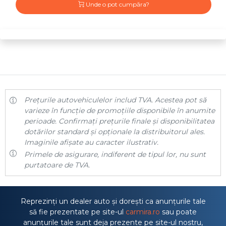
Unde o pot cumpăra?
Prețurile autovehiculelor includ TVA. Acestea pot să
varieze în funcție de promoțiile disponibile în anumite
perioade. Confirmați prețurile finale și disponibilitatea
dotărilor standard și opționale la distribuitorul ales.
Imaginile afișate au caracter ilustrativ.
Primele de asigurare, indiferent de tipul lor, nu sunt
purtatoare de TVA.
Reprezinți un dealer auto și dorești ca anunțurile tale
să fie prezentate pe site-ul
carmira.ro
sau poate
anunțurile tale sunt deja prezente pe site-ul nostru,