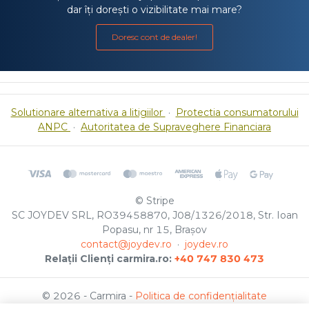
dar îți dorești o vizibilitate mai mare?
Doresc cont de dealer!
Solutionare alternativa a litigiilor
·
Protectia consumatorului
ANPC
·
Autoritatea de Supraveghere Financiara
© Stripe
SC JOYDEV SRL, RO39458870, J08/1326/2018, Str. Ioan
Popasu, nr 15, Brașov
contact@joydev.ro
·
joydev.ro
Relații Clienți carmira.ro:
+40 747 830 473
© 2026 - Carmira -
Politica de confidențialitate