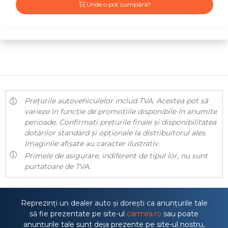
Unde o pot cumpăra?
Prețurile autovehiculelor includ TVA. Acestea pot să
varieze în funcție de promoțiile disponibile în anumite
perioade. Confirmați prețurile finale și disponibilitatea
dotărilor standard și opționale la distribuitorul ales.
Imaginile afișate au caracter ilustrativ.
Primele de asigurare, indiferent de tipul lor, nu sunt
purtatoare de TVA.
Reprezinți un dealer auto și dorești ca anunțurile tale
să fie prezentate pe site-ul
carmira.ro
sau poate
anunțurile tale sunt deja prezente pe site-ul nostru,