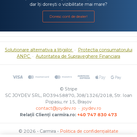
dar îți dorești o vizibilitate mai mare?
Doresc cont de dealer!
Solutionare alternativa a litigiilor
·
Protectia consumatorului
ANPC
·
Autoritatea de Supraveghere Financiara
© Stripe
SC JOYDEV SRL, RO39458870, J08/1326/2018, Str. Ioan
Popasu, nr 15, Brașov
contact@joydev.ro
·
joydev.ro
Relații Clienți carmira.ro:
+40 747 830 473
© 2026 - Carmira -
Politica de confidențialitate