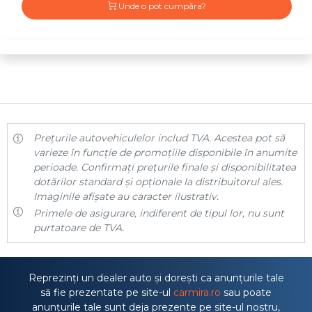
Unde o pot cumpăra?
Prețurile autovehiculelor includ TVA. Acestea pot să
varieze în funcție de promoțiile disponibile în anumite
perioade. Confirmați prețurile finale și disponibilitatea
dotărilor standard și opționale la distribuitorul ales.
Imaginile afișate au caracter ilustrativ.
Primele de asigurare, indiferent de tipul lor, nu sunt
purtatoare de TVA.
Reprezinți un dealer auto și dorești ca anunțurile tale
să fie prezentate pe site-ul
carmira.ro
sau poate
anunțurile tale sunt deja prezente pe site-ul nostru,