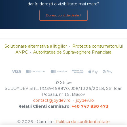
dar îți dorești o vizibilitate mai mare?
Doresc cont de dealer!
Solutionare alternativa a litigiilor
·
Protectia consumatorului
ANPC
·
Autoritatea de Supraveghere Financiara
© Stripe
SC JOYDEV SRL, RO39458870, J08/1326/2018, Str. Ioan
Popasu, nr 15, Brașov
contact@joydev.ro
·
joydev.ro
Relații Clienți carmira.ro:
+40 747 830 473
© 2026 - Carmira -
Politica de confidențialitate