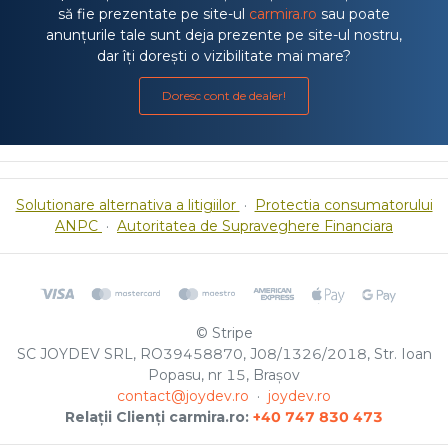
să fie prezentate pe site-ul
carmira.ro
sau poate
anunțurile tale sunt deja prezente pe site-ul nostru,
dar îți dorești o vizibilitate mai mare?
Doresc cont de dealer!
Solutionare alternativa a litigiilor
·
Protectia consumatorului
ANPC
·
Autoritatea de Supraveghere Financiara
© Stripe
SC JOYDEV SRL, RO39458870, J08/1326/2018, Str. Ioan
Popasu, nr 15, Brașov
contact@joydev.ro
·
joydev.ro
Relații Clienți carmira.ro:
+40 747 830 473