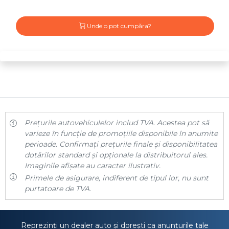
Unde o pot cumpăra?
Prețurile autovehiculelor includ TVA. Acestea pot să
varieze în funcție de promoțiile disponibile în anumite
perioade. Confirmați prețurile finale și disponibilitatea
dotărilor standard și opționale la distribuitorul ales.
Imaginile afișate au caracter ilustrativ.
Primele de asigurare, indiferent de tipul lor, nu sunt
purtatoare de TVA.
Reprezinți un dealer auto și dorești ca anunțurile tale