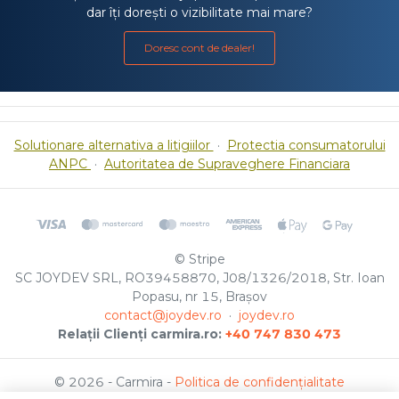
dar îți dorești o vizibilitate mai mare?
Doresc cont de dealer!
Solutionare alternativa a litigiilor
·
Protectia consumatorului
ANPC
·
Autoritatea de Supraveghere Financiara
© Stripe
SC JOYDEV SRL, RO39458870, J08/1326/2018, Str. Ioan
Popasu, nr 15, Brașov
contact@joydev.ro
·
joydev.ro
Relații Clienți carmira.ro:
+40 747 830 473
© 2026 - Carmira -
Politica de confidențialitate