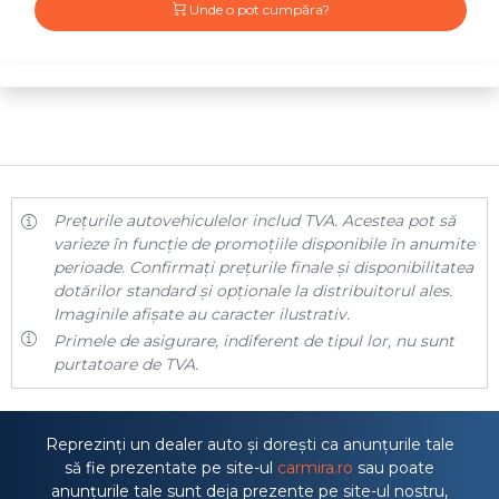
Unde o pot cumpăra?
Prețurile autovehiculelor includ TVA. Acestea pot să
varieze în funcție de promoțiile disponibile în anumite
perioade. Confirmați prețurile finale și disponibilitatea
dotărilor standard și opționale la distribuitorul ales.
Imaginile afișate au caracter ilustrativ.
Primele de asigurare, indiferent de tipul lor, nu sunt
purtatoare de TVA.
Reprezinți un dealer auto și dorești ca anunțurile tale
să fie prezentate pe site-ul
carmira.ro
sau poate
anunțurile tale sunt deja prezente pe site-ul nostru,