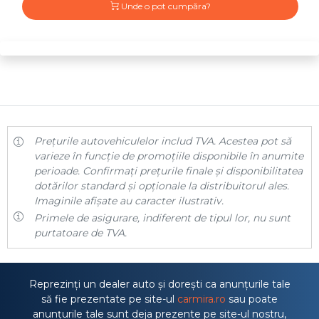
Unde o pot cumpăra?
Prețurile autovehiculelor includ TVA. Acestea pot să
varieze în funcție de promoțiile disponibile în anumite
perioade. Confirmați prețurile finale și disponibilitatea
dotărilor standard și opționale la distribuitorul ales.
Imaginile afișate au caracter ilustrativ.
Primele de asigurare, indiferent de tipul lor, nu sunt
purtatoare de TVA.
Reprezinți un dealer auto și dorești ca anunțurile tale
să fie prezentate pe site-ul
carmira.ro
sau poate
anunțurile tale sunt deja prezente pe site-ul nostru,