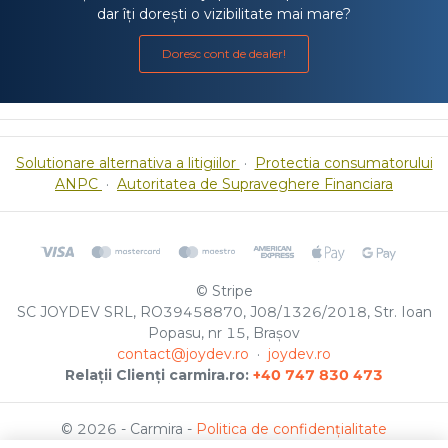
dar îți dorești o vizibilitate mai mare?
Doresc cont de dealer!
Solutionare alternativa a litigiilor
·
Protectia consumatorului
ANPC
·
Autoritatea de Supraveghere Financiara
© Stripe
SC JOYDEV SRL, RO39458870, J08/1326/2018, Str. Ioan
Popasu, nr 15, Brașov
contact@joydev.ro
·
joydev.ro
Relații Clienți carmira.ro:
+40 747 830 473
© 2026 - Carmira -
Politica de confidențialitate