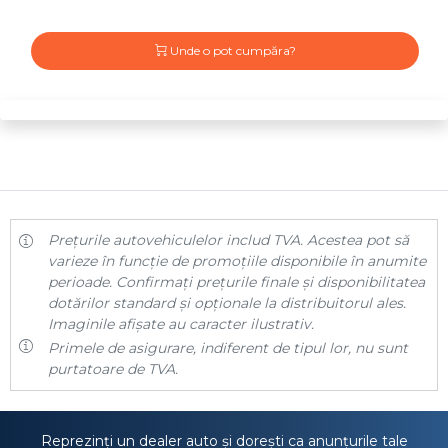
Unde o pot cumpăra?
Prețurile autovehiculelor includ TVA. Acestea pot să
varieze în funcție de promoțiile disponibile în anumite
perioade. Confirmați prețurile finale și disponibilitatea
dotărilor standard și opționale la distribuitorul ales.
Imaginile afișate au caracter ilustrativ.
Primele de asigurare, indiferent de tipul lor, nu sunt
purtatoare de TVA.
Reprezinți un dealer auto și dorești ca anunțurile tale