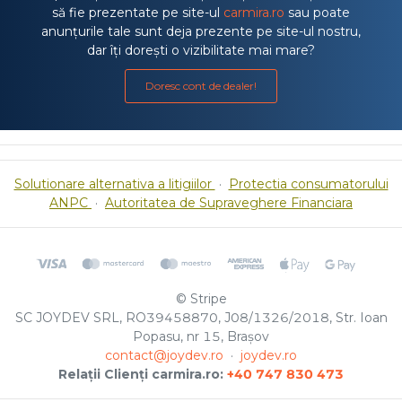
să fie prezentate pe site-ul
carmira.ro
sau poate
anunțurile tale sunt deja prezente pe site-ul nostru,
dar îți dorești o vizibilitate mai mare?
Doresc cont de dealer!
Solutionare alternativa a litigiilor
·
Protectia consumatorului
ANPC
·
Autoritatea de Supraveghere Financiara
© Stripe
SC JOYDEV SRL, RO39458870, J08/1326/2018, Str. Ioan
Popasu, nr 15, Brașov
contact@joydev.ro
·
joydev.ro
Relații Clienți carmira.ro:
+40 747 830 473