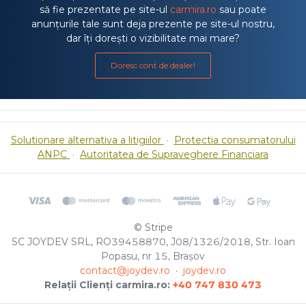
să fie prezentate pe site-ul
carmira.ro
sau poate
anunțurile tale sunt deja prezente pe site-ul nostru,
dar îți dorești o vizibilitate mai mare?
Doresc cont de dealer!
Solutionare alternativa a litigiilor
·
Protectia consumatorului
ANPC
·
Autoritatea de Supraveghere Financiara
© Stripe
SC JOYDEV SRL, RO39458870, J08/1326/2018, Str. Ioan
Popasu, nr 15, Brașov
contact@joydev.ro
·
joydev.ro
Relații Clienți carmira.ro:
+40 747 830 473