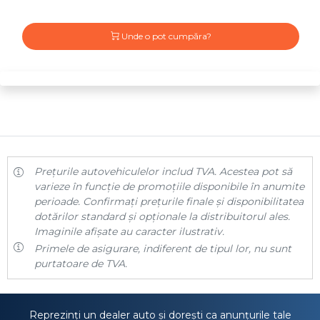
Unde o pot cumpăra?
Prețurile autovehiculelor includ TVA. Acestea pot să
varieze în funcție de promoțiile disponibile în anumite
perioade. Confirmați prețurile finale și disponibilitatea
dotărilor standard și opționale la distribuitorul ales.
Imaginile afișate au caracter ilustrativ.
Primele de asigurare, indiferent de tipul lor, nu sunt
purtatoare de TVA.
Reprezinți un dealer auto și dorești ca anunțurile tale